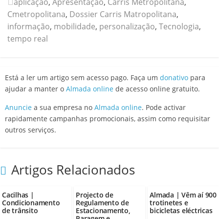
aplicação
,
Apresentação
,
Carris Metropolitana
,
Cmetropolitana
,
Dossier Carris Matropolitana
,
informação
,
mobilidade
,
personalização
,
Tecnologia
,
tempo real
Está a ler um artigo sem acesso pago. Faça um
donativo
para
ajudar a manter o
Almada online
de acesso online gratuito.
Anuncie
a sua empresa no
Almada online
. Pode activar
rapidamente campanhas promocionais, assim como requisitar
outros serviços.
Artigos Relacionados
Cacilhas |
Projecto de
Almada | Vêm aí 900
Condicionamento
Regulamento de
trotinetes e
de trânsito
Estacionamento,
bicicletas eléctricas
Paragem e