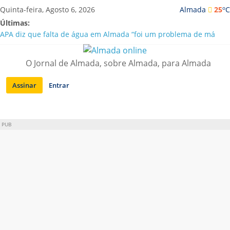
Saltar
o
Quinta-feira, Agosto 6, 2026
Almada
25
C
para
Últimas:
conteúdo
APA diz que falta de água em Almada “foi um problema de má
gestão”
Laranjeiro | Cultura pop asiática invade a Casa Amarela
O Jornal de Almada, sobre Almada, para Almada
Ponte 25 de Abril celebra 60 anos com programa cultural entre
Lisboa e Almada
Assinar
Entrar
Situação de alerta em Almada renovada até final de Agosto
Sobreda | Solar dos Zagallos acolhe festival “Interconnect”
PUB