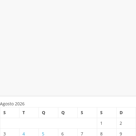
Agosto 2026
S
T
Q
Q
S
S
D
1
2
3
4
5
6
7
8
9