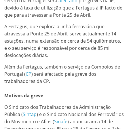
serviço da Fertagus será
afectado
por greves na IP,
devido à taxa de utilização que a Fertagus à IP facto de
que para atravessar a Ponte 25 de Abril.
A Fertagus, que explora a linha ferroviária que
atravessa a Ponte 25 de Abril, serve actualmente 14
estações, numa extensão de cerca de 54 quilómetros,
e o seu serviço é responsável por cerca de 85 mil
deslocações diárias.
Além da Fertagus, também o serviço da Comboios de
Portugal (
CP
) será afectado pela greve dos
trabalhadores da CP.
Motivos da greve
O Sindicato dos Trabalhadores da Administração
Pública (
Sintap
) e o Sindicato Nacional dos Ferroviários
do Movimento e Afins (
Sinafe
) anunciaram a 14 de
Fevereiro uma greve na IP para 28 de Fevereiro e 2 de