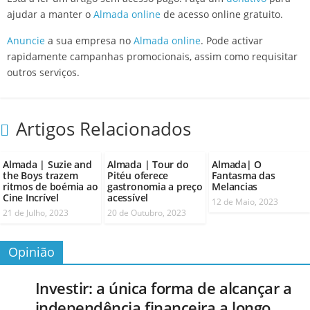
ajudar a manter o
Almada online
de acesso online gratuito.
Anuncie
a sua empresa no
Almada online
. Pode activar
rapidamente campanhas promocionais, assim como requisitar
outros serviços.
Artigos Relacionados
Almada | Suzie and
Almada | Tour do
Almada| O
the Boys trazem
Pitéu oferece
Fantasma das
ritmos de boémia ao
gastronomia a preço
Melancias
Cine Incrível
acessível
12 de Maio, 2023
21 de Julho, 2023
20 de Outubro, 2023
Opinião
Investir: a única forma de alcançar a
independência financeira a longo