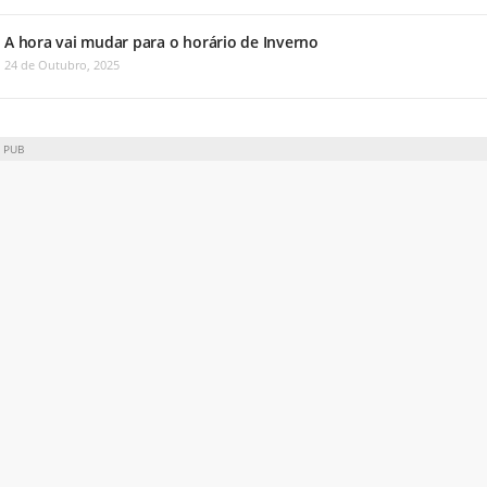
A hora vai mudar para o horário de Inverno
24 de Outubro, 2025
PUB