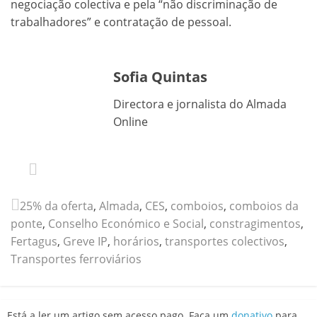
negociação colectiva e pela “não discriminação de
trabalhadores” e contratação de pessoal.
Sofia Quintas
Directora e jornalista do Almada
Online
25% da oferta
,
Almada
,
CES
,
comboios
,
comboios da
ponte
,
Conselho Económico e Social
,
constragimentos
,
Fertagus
,
Greve IP
,
horários
,
transportes colectivos
,
Transportes ferroviários
Está a ler um artigo sem acesso pago. Faça um
donativo
para