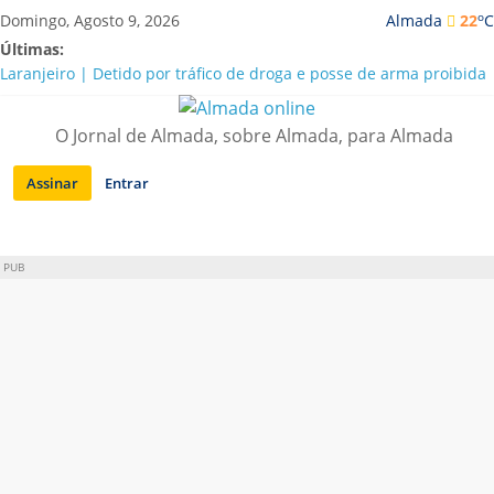
Saltar
o
Domingo, Agosto 9, 2026
Almada
22
C
para
Últimas:
conteúdo
Laranjeiro | Detido por tráfico de droga e posse de arma proibida
A “crise” da água em Almada: ilações e ensinamentos necessários
para o futuro
O Jornal de Almada, sobre Almada, para Almada
Costa da Caparica | Polícia Marítima e ASAE detectam
irregularidades em habitações e restaurantes
Assinar
Entrar
APA diz que falta de água em Almada “foi um problema de má
gestão”
Laranjeiro | Cultura pop asiática invade a Casa Amarela
PUB