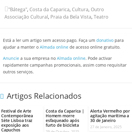
"Bátega"
,
Costa da Caparica
,
Cultura
,
Outro
Associação Cultural
,
Praia da Bela Vista
,
Teatro
Está a ler um artigo sem acesso pago. Faça um
donativo
para
ajudar a manter o
Almada online
de acesso online gratuito.
Anuncie
a sua empresa no
Almada online
. Pode activar
rapidamente campanhas promocionais, assim como requisitar
outros serviços.
Artigos Relacionados
Festival de Arte
Costa da Caparica |
Alerta Vermelho por
Contemporânea
Homem morre
agitação marítima a
Sète Lisboa traz
esfaqueado após
30 de Janeiro
exposição aos
furto de bicicleta
27 de Janeiro, 2025
Capuchos
29 de Outubro, 2025