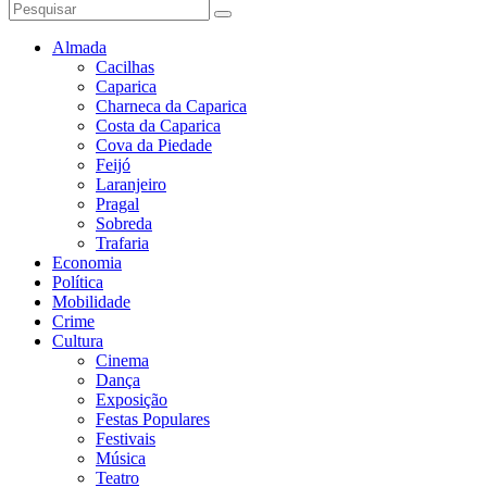
Almada
Cacilhas
Caparica
Charneca da Caparica
Costa da Caparica
Cova da Piedade
Feijó
Laranjeiro
Pragal
Sobreda
Trafaria
Economia
Política
Mobilidade
Crime
Cultura
Cinema
Dança
Exposição
Festas Populares
Festivais
Música
Teatro