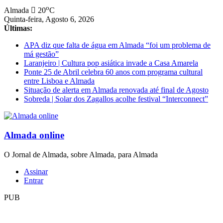
Saltar
o
Almada
20
C
para
Quinta-feira, Agosto 6, 2026
conteúdo
Últimas:
APA diz que falta de água em Almada “foi um problema de
má gestão”
Laranjeiro | Cultura pop asiática invade a Casa Amarela
Ponte 25 de Abril celebra 60 anos com programa cultural
entre Lisboa e Almada
Situação de alerta em Almada renovada até final de Agosto
Sobreda | Solar dos Zagallos acolhe festival “Interconnect”
Almada online
O Jornal de Almada, sobre Almada, para Almada
Assinar
Entrar
PUB