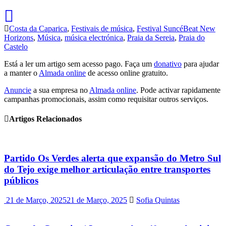
Costa da Caparica
,
Festivais de música
,
Festival SuncéBeat New
Horizons
,
Música
,
música electrónica
,
Praia da Sereia
,
Praia do
Castelo
Está a ler um artigo sem acesso pago. Faça um
donativo
para ajudar
a manter o
Almada online
de acesso online gratuito.
Anuncie
a sua empresa no
Almada online
. Pode activar rapidamente
campanhas promocionais, assim como requisitar outros serviços.
Artigos Relacionados
Partido Os Verdes alerta que expansão do Metro Sul
do Tejo exige melhor articulação entre transportes
públicos
21 de Março, 2025
21 de Março, 2025
Sofia Quintas