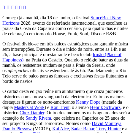
Começa já amanhã, dia 18 de Junho, o festival
SuncéBeat New
Horizons
2026, evento de referência internacional, que escolheu as
praias da Costa da Caparica como cenário, para quatro dias e noites
de celebração em torno do House, Funk, Soul, Disco e R&B.
O festival divide-se em três palcos estratégicos para garantir música
sem interrupções. Durante o dia e início da noite, entre as 14h e as
2h, a base principal é o restaurante e beach club
Irmão (Place of
Happiness)
, na Praia do Castelo. Quando o relógio bater as duas da
manhã, os resistentes mudam-se para a Praia da Sereia, onde
os
afterparties
oficiais se estendem até às 6h. Paralelamente, o Rio
Tejo serve de palco para as famosas e exclusivas festas flutuantes a
bordo de navios.
O cartaz desta edição reúne um alinhamento que cruza pioneiros
históricos com a nova vanguarda da electrónica. Entre os maiores
destaques figuram os norte-americanos
Kenny Dope
(metade da
dupla
Masters at Work
) e
Ron Trent
; o alemão
Henrik Schwarz
, e o
histórico
Chez Damier
. Outro dos momentos mais aguardados será a
actuação de
Sandy Rivera
, que celebra na Caparica os 25 anos do
seu projecto Kings of Tomorrow. Nomes como
David Montoya
,
Danilo Plessow
(MCDE),
Kai Alcé
,
Sadar Bahar
,
Terry Hunter
e a