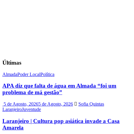
Últimas
Almada
Poder Local
Política
APA diz que falta de água em Almada “foi um
problema de má gestão”
5 de Agosto, 2026
5 de Agosto, 2026
Sofia Quintas
Laranjeiro
Juventude
Laranjeiro | Cultura pop asiática invade a Casa
Amarela