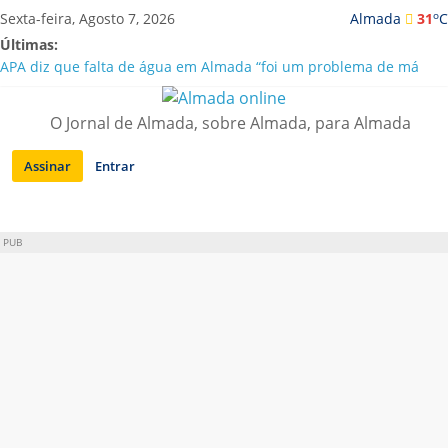
Saltar
o
Sexta-feira, Agosto 7, 2026
Almada
31
C
para
Últimas:
conteúdo
APA diz que falta de água em Almada “foi um problema de má
gestão”
Laranjeiro | Cultura pop asiática invade a Casa Amarela
O Jornal de Almada, sobre Almada, para Almada
Ponte 25 de Abril celebra 60 anos com programa cultural entre
Lisboa e Almada
Assinar
Entrar
Situação de alerta em Almada renovada até final de Agosto
Sobreda | Solar dos Zagallos acolhe festival “Interconnect”
PUB