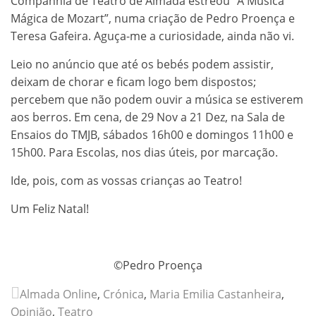
Companhia de Teatro de Almada estreou “A Música
Mágica de Mozart”, numa criação de Pedro Proença e
Teresa Gafeira. Aguça-me a curiosidade, ainda não vi.
Leio no anúncio que até os bebés podem assistir,
deixam de chorar e ficam logo bem dispostos;
percebem que não podem ouvir a música se estiverem
aos berros. Em cena, de 29 Nov a 21 Dez, na Sala de
Ensaios do TMJB, sábados 16h00 e domingos 11h00 e
15h00. Para Escolas, nos dias úteis, por marcação.
Ide, pois, com as vossas crianças ao Teatro!
Um Feliz Natal!
©Pedro Proença
Almada Online
,
Crónica
,
Maria Emilia Castanheira
,
Opinião
,
Teatro