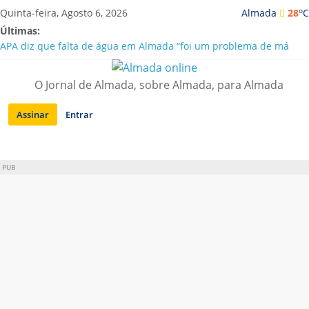
Saltar
o
Quinta-feira, Agosto 6, 2026
Almada
28
C
para
Últimas:
conteúdo
APA diz que falta de água em Almada “foi um problema de má
gestão”
Laranjeiro | Cultura pop asiática invade a Casa Amarela
O Jornal de Almada, sobre Almada, para Almada
Ponte 25 de Abril celebra 60 anos com programa cultural entre
Lisboa e Almada
Assinar
Entrar
Situação de alerta em Almada renovada até final de Agosto
Sobreda | Solar dos Zagallos acolhe festival “Interconnect”
PUB