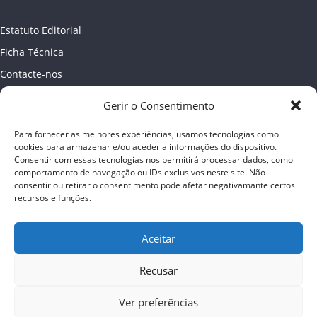
Estatuto Editorial
Ficha Técnica
Contacte-nos
Newsletter
Gerir o Consentimento
Política de Privacidade
Para fornecer as melhores experiências, usamos tecnologias como
Publicidade
cookies para armazenar e/ou aceder a informações do dispositivo.
Consentir com essas tecnologias nos permitirá processar dados, como
comportamento de navegação ou IDs exclusivos neste site. Não
consentir ou retirar o consentimento pode afetar negativamante certos
recursos e funções.
Aceitar
Recusar
Ver preferências
Copyright © 2026
Almada online
. Todos os direitos reservados