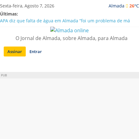
Saltar
o
Sexta-feira, Agosto 7, 2026
Almada
26
C
para
Últimas:
conteúdo
APA diz que falta de água em Almada “foi um problema de má
gestão”
Laranjeiro | Cultura pop asiática invade a Casa Amarela
O Jornal de Almada, sobre Almada, para Almada
Ponte 25 de Abril celebra 60 anos com programa cultural entre
Lisboa e Almada
Assinar
Entrar
Situação de alerta em Almada renovada até final de Agosto
Sobreda | Solar dos Zagallos acolhe festival “Interconnect”
PUB