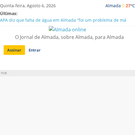
Saltar
o
Quinta-feira, Agosto 6, 2026
Almada
27
C
para
Últimas:
conteúdo
APA diz que falta de água em Almada “foi um problema de má
gestão”
Laranjeiro | Cultura pop asiática invade a Casa Amarela
O Jornal de Almada, sobre Almada, para Almada
Ponte 25 de Abril celebra 60 anos com programa cultural entre
Lisboa e Almada
Assinar
Entrar
Situação de alerta em Almada renovada até final de Agosto
Sobreda | Solar dos Zagallos acolhe festival “Interconnect”
PUB