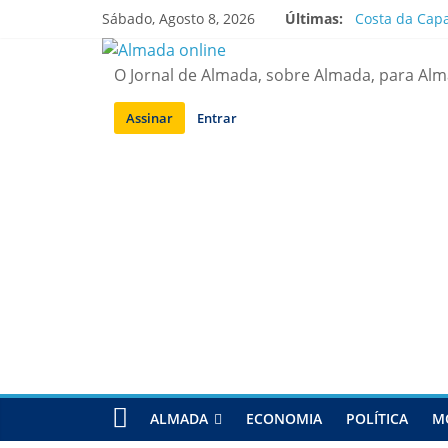
Saltar
Sábado, Agosto 8, 2026
Últimas:
Costa da Capa
para
APA diz que f
conteúdo
Laranjeiro | 
O Jornal de Almada, sobre Almada, para Al
Ponte 25 de A
Situação de a
Assinar
Entrar
ALMADA
ECONOMIA
POLÍTICA
M