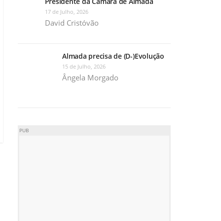
Presidente da Câmara de Almada
17 de Julho, 2026
David Cristóvão
Almada precisa de (D-)Evolução
15 de Julho, 2026
Ângela Morgado
PUB