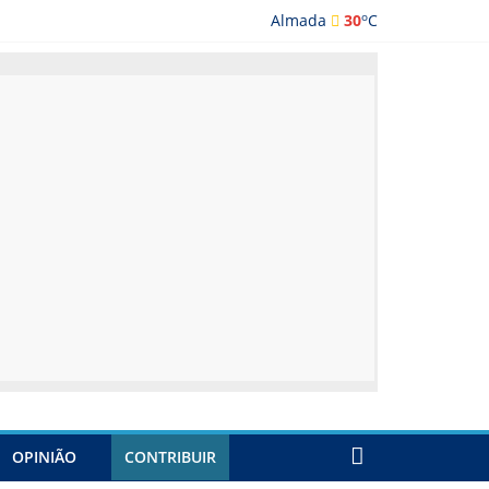
o
Almada
30
C
ada
OPINIÃO
CONTRIBUIR