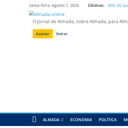
Saltar
Sexta-feira, Agosto 7, 2026
Últimas:
APA diz q
para
Laranjeiro
conteúdo
Ponte 25 d
O Jornal de Almada, sobre Almada, para Al
Situação d
Sobreda | 
Assinar
Entrar
ALMADA
ECONOMIA
POLÍTICA
M