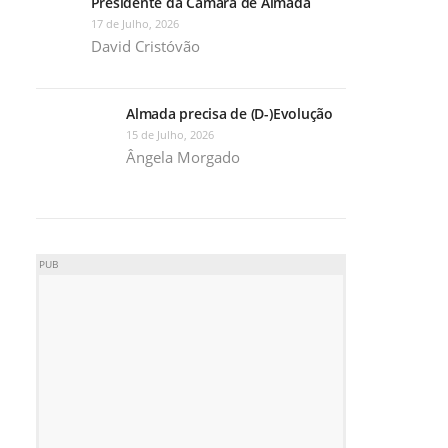
Presidente da Câmara de Almada
17 de Julho, 2026
David Cristóvão
Almada precisa de (D-)Evolução
15 de Julho, 2026
Ângela Morgado
PUB