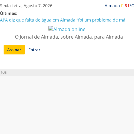
Saltar
o
Sexta-feira, Agosto 7, 2026
Almada
31
C
para
Últimas:
conteúdo
APA diz que falta de água em Almada “foi um problema de má
gestão”
Laranjeiro | Cultura pop asiática invade a Casa Amarela
O Jornal de Almada, sobre Almada, para Almada
Ponte 25 de Abril celebra 60 anos com programa cultural entre
Lisboa e Almada
Assinar
Entrar
Situação de alerta em Almada renovada até final de Agosto
Sobreda | Solar dos Zagallos acolhe festival “Interconnect”
PUB