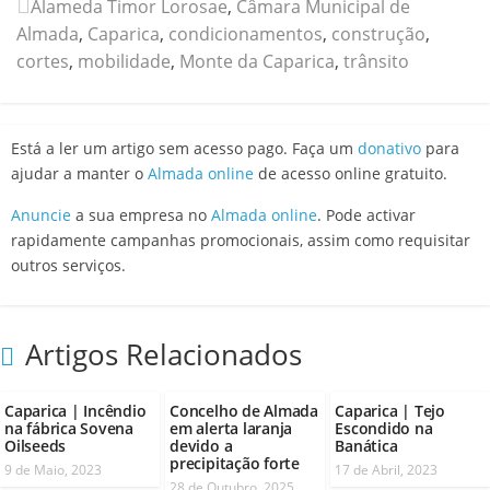
Alameda Timor Lorosae
,
Câmara Municipal de
Almada
,
Caparica
,
condicionamentos
,
construção
,
cortes
,
mobilidade
,
Monte da Caparica
,
trânsito
Está a ler um artigo sem acesso pago. Faça um
donativo
para
ajudar a manter o
Almada online
de acesso online gratuito.
Anuncie
a sua empresa no
Almada online
. Pode activar
rapidamente campanhas promocionais, assim como requisitar
outros serviços.
Artigos Relacionados
Caparica | Incêndio
Concelho de Almada
Caparica | Tejo
na fábrica Sovena
em alerta laranja
Escondido na
Oilseeds
devido a
Banática
precipitação forte
9 de Maio, 2023
17 de Abril, 2023
28 de Outubro, 2025