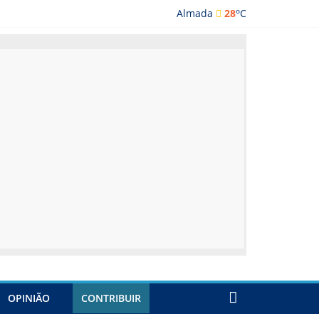
o
Almada
28
C
lmada
OPINIÃO
CONTRIBUIR