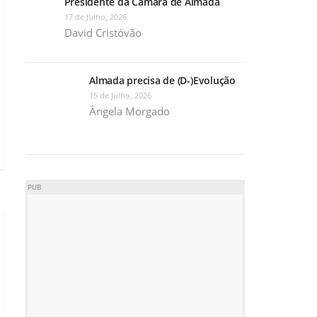
Presidente da Câmara de Almada
17 de Julho, 2026
David Cristóvão
Almada precisa de (D-)Evolução
15 de Julho, 2026
Ângela Morgado
PUB