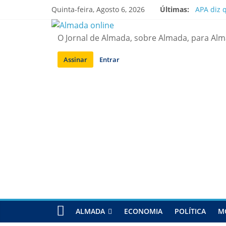
Saltar
Quinta-feira, Agosto 6, 2026
Últimas:
APA diz 
para
Laranjei
conteúdo
Ponte 25
O Jornal de Almada, sobre Almada, para Al
Situação
Sobreda |
Assinar
Entrar
ALMADA
ECONOMIA
POLÍTICA
M