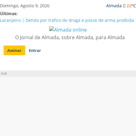
Saltar
o
Domingo, Agosto 9, 2026
Almada
22
C
para
Últimas:
conteúdo
Laranjeiro | Detido por tráfico de droga e posse de arma proibida
A “crise” da água em Almada: ilações e ensinamentos necessários
para o futuro
O Jornal de Almada, sobre Almada, para Almada
Costa da Caparica | Polícia Marítima e ASAE detectam
irregularidades em habitações e restaurantes
Assinar
Entrar
APA diz que falta de água em Almada “foi um problema de má
gestão”
Laranjeiro | Cultura pop asiática invade a Casa Amarela
PUB