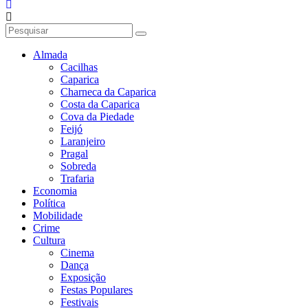
Almada
Cacilhas
Caparica
Charneca da Caparica
Costa da Caparica
Cova da Piedade
Feijó
Laranjeiro
Pragal
Sobreda
Trafaria
Economia
Política
Mobilidade
Crime
Cultura
Cinema
Dança
Exposição
Festas Populares
Festivais