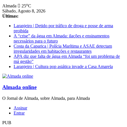
Saltar
o
Almada
25
C
para
Sábado, Agosto 8, 2026
conteúdo
Últimas:
Laranjeiro | Detido por tráfico de droga e posse de arma
proibida
A “crise” da água em Almada: ilações e ensinamentos
necessários para o futuro
Costa da Caparica | Polícia Marítima e ASAE detectam
irregularidades em habitações e restaurantes
APA diz que falta de água em Almada “foi um problema de
má gestão”
Laranjeiro | Cultura pop asiática invade a Casa Amarela
Almada online
O Jornal de Almada, sobre Almada, para Almada
Assinar
Entrar
PUB