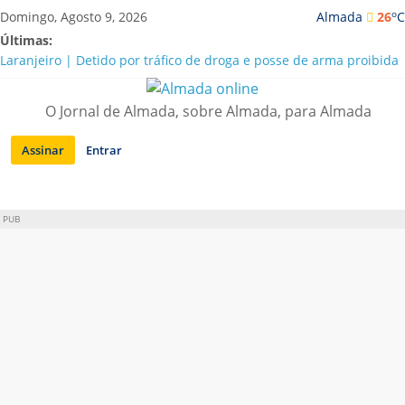
Saltar
o
Domingo, Agosto 9, 2026
Almada
26
C
para
Últimas:
conteúdo
Laranjeiro | Detido por tráfico de droga e posse de arma proibida
A “crise” da água em Almada: ilações e ensinamentos necessários
para o futuro
O Jornal de Almada, sobre Almada, para Almada
Costa da Caparica | Polícia Marítima e ASAE detectam
irregularidades em habitações e restaurantes
Assinar
Entrar
APA diz que falta de água em Almada “foi um problema de má
gestão”
Laranjeiro | Cultura pop asiática invade a Casa Amarela
PUB