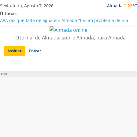
Saltar
o
Sexta-feira, Agosto 7, 2026
Almada
22
C
para
Últimas:
conteúdo
APA diz que falta de água em Almada “foi um problema de má
gestão”
Laranjeiro | Cultura pop asiática invade a Casa Amarela
O Jornal de Almada, sobre Almada, para Almada
Ponte 25 de Abril celebra 60 anos com programa cultural entre
Lisboa e Almada
Assinar
Entrar
Situação de alerta em Almada renovada até final de Agosto
Sobreda | Solar dos Zagallos acolhe festival “Interconnect”
PUB