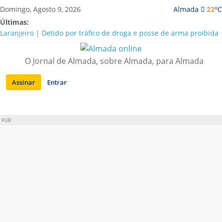
Saltar
o
Domingo, Agosto 9, 2026
Almada
22
C
para
Últimas:
conteúdo
Laranjeiro | Detido por tráfico de droga e posse de arma proibida
A “crise” da água em Almada: ilações e ensinamentos necessários
para o futuro
O Jornal de Almada, sobre Almada, para Almada
Costa da Caparica | Polícia Marítima e ASAE detectam
irregularidades em habitações e restaurantes
Assinar
Entrar
APA diz que falta de água em Almada “foi um problema de má
gestão”
Laranjeiro | Cultura pop asiática invade a Casa Amarela
PUB