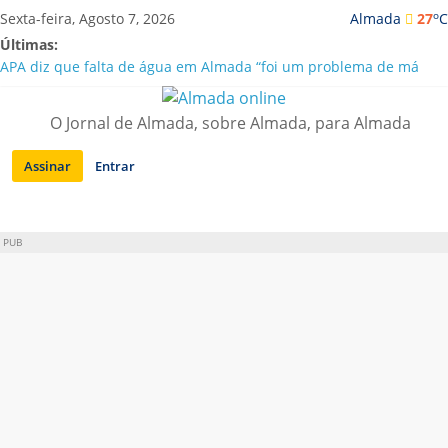
Saltar
o
Sexta-feira, Agosto 7, 2026
Almada
27
C
para
Últimas:
conteúdo
APA diz que falta de água em Almada “foi um problema de má
gestão”
Laranjeiro | Cultura pop asiática invade a Casa Amarela
O Jornal de Almada, sobre Almada, para Almada
Ponte 25 de Abril celebra 60 anos com programa cultural entre
Lisboa e Almada
Assinar
Entrar
Situação de alerta em Almada renovada até final de Agosto
Sobreda | Solar dos Zagallos acolhe festival “Interconnect”
PUB