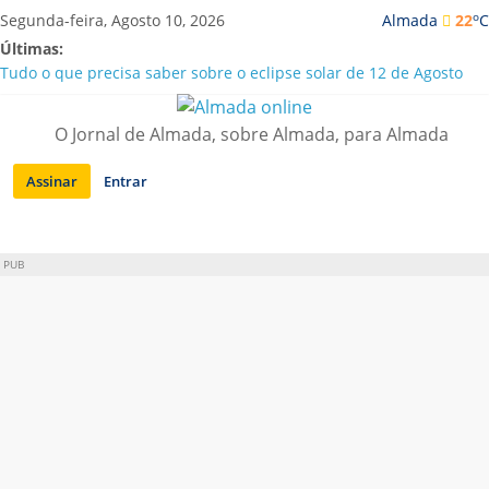
Saltar
o
Segunda-feira, Agosto 10, 2026
Almada
22
C
para
Últimas:
conteúdo
Tudo o que precisa saber sobre o eclipse solar de 12 de Agosto
Caparica | Orchestra GMO traz “Música sem Fronteiras” a Porto
Brandão
O Jornal de Almada, sobre Almada, para Almada
Laranjeiro | Detido por tráfico de droga e posse de arma proibida
A “crise” da água em Almada: ilações e ensinamentos necessários
Assinar
Entrar
para o futuro
Costa da Caparica | Polícia Marítima e ASAE detectam
irregularidades em habitações e restaurantes
PUB