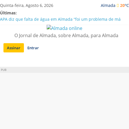
Saltar
o
Quinta-feira, Agosto 6, 2026
Almada
20
C
para
Últimas:
conteúdo
APA diz que falta de água em Almada “foi um problema de má
gestão”
Laranjeiro | Cultura pop asiática invade a Casa Amarela
O Jornal de Almada, sobre Almada, para Almada
Ponte 25 de Abril celebra 60 anos com programa cultural entre
Lisboa e Almada
Assinar
Entrar
Situação de alerta em Almada renovada até final de Agosto
Sobreda | Solar dos Zagallos acolhe festival “Interconnect”
PUB