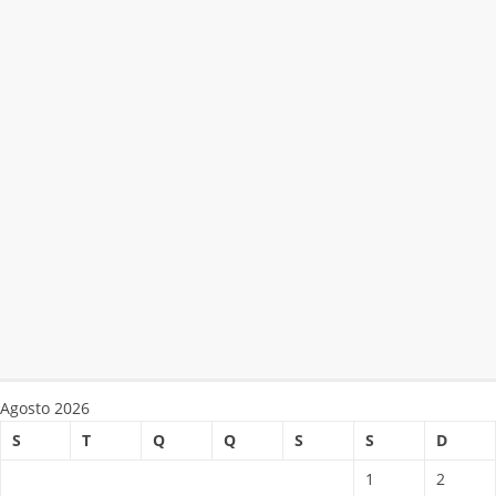
Agosto 2026
S
T
Q
Q
S
S
D
1
2