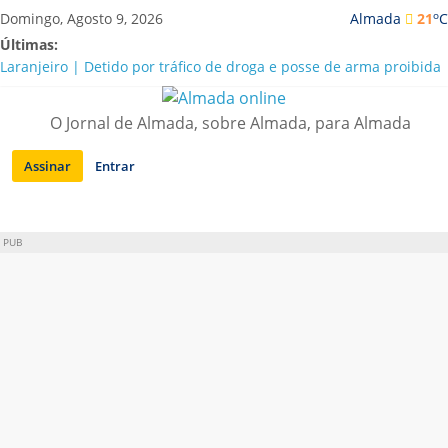
Saltar
o
Domingo, Agosto 9, 2026
Almada
21
C
para
Últimas:
conteúdo
Laranjeiro | Detido por tráfico de droga e posse de arma proibida
A “crise” da água em Almada: ilações e ensinamentos necessários
para o futuro
O Jornal de Almada, sobre Almada, para Almada
Costa da Caparica | Polícia Marítima e ASAE detectam
irregularidades em habitações e restaurantes
Assinar
Entrar
APA diz que falta de água em Almada “foi um problema de má
gestão”
Laranjeiro | Cultura pop asiática invade a Casa Amarela
PUB