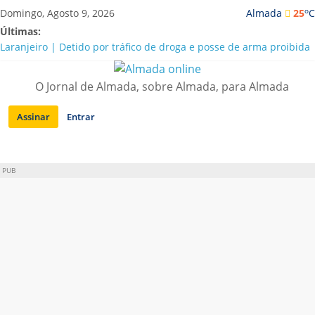
Saltar
o
Domingo, Agosto 9, 2026
Almada
25
C
para
Últimas:
conteúdo
Laranjeiro | Detido por tráfico de droga e posse de arma proibida
A “crise” da água em Almada: ilações e ensinamentos necessários
para o futuro
O Jornal de Almada, sobre Almada, para Almada
Costa da Caparica | Polícia Marítima e ASAE detectam
irregularidades em habitações e restaurantes
Assinar
Entrar
APA diz que falta de água em Almada “foi um problema de má
gestão”
Laranjeiro | Cultura pop asiática invade a Casa Amarela
PUB