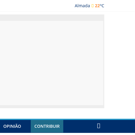
o
Almada
22
C
ada
OPINIÃO
CONTRIBUIR