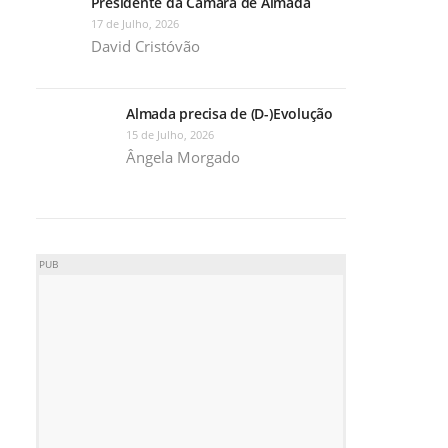
Presidente da Câmara de Almada
17 de Julho, 2026
David Cristóvão
Almada precisa de (D-)Evolução
15 de Julho, 2026
Ângela Morgado
PUB