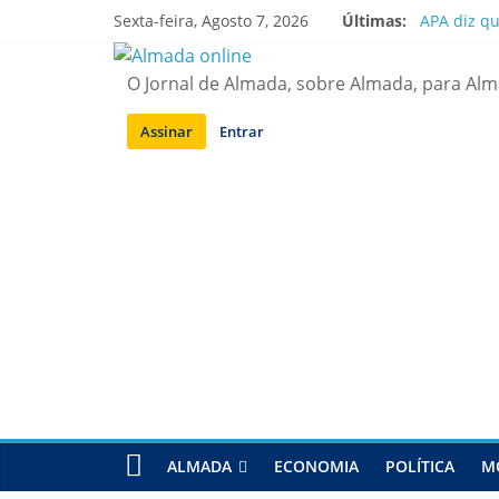
Saltar
Sexta-feira, Agosto 7, 2026
Últimas:
APA diz q
para
Laranjeiro
conteúdo
Ponte 25 d
O Jornal de Almada, sobre Almada, para Al
Situação d
Sobreda | 
Assinar
Entrar
ALMADA
ECONOMIA
POLÍTICA
M