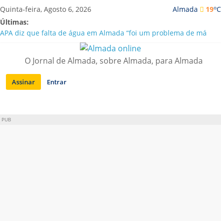
Saltar
o
Quinta-feira, Agosto 6, 2026
Almada
19
C
para
Últimas:
conteúdo
APA diz que falta de água em Almada “foi um problema de má
gestão”
Laranjeiro | Cultura pop asiática invade a Casa Amarela
O Jornal de Almada, sobre Almada, para Almada
Ponte 25 de Abril celebra 60 anos com programa cultural entre
Lisboa e Almada
Assinar
Entrar
Situação de alerta em Almada renovada até final de Agosto
Sobreda | Solar dos Zagallos acolhe festival “Interconnect”
PUB