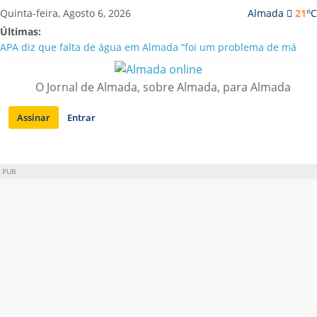
Saltar
o
Quinta-feira, Agosto 6, 2026
Almada
21
C
para
Últimas:
conteúdo
APA diz que falta de água em Almada “foi um problema de má
gestão”
Laranjeiro | Cultura pop asiática invade a Casa Amarela
O Jornal de Almada, sobre Almada, para Almada
Ponte 25 de Abril celebra 60 anos com programa cultural entre
Lisboa e Almada
Assinar
Entrar
Situação de alerta em Almada renovada até final de Agosto
Sobreda | Solar dos Zagallos acolhe festival “Interconnect”
PUB