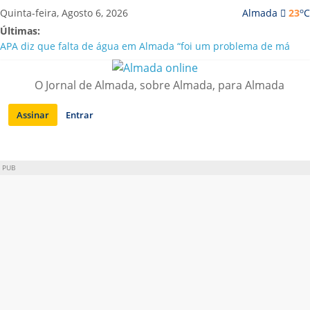
Saltar
o
Quinta-feira, Agosto 6, 2026
Almada
23
C
para
Últimas:
conteúdo
APA diz que falta de água em Almada “foi um problema de má
gestão”
Laranjeiro | Cultura pop asiática invade a Casa Amarela
O Jornal de Almada, sobre Almada, para Almada
Ponte 25 de Abril celebra 60 anos com programa cultural entre
Lisboa e Almada
Assinar
Entrar
Situação de alerta em Almada renovada até final de Agosto
Sobreda | Solar dos Zagallos acolhe festival “Interconnect”
PUB