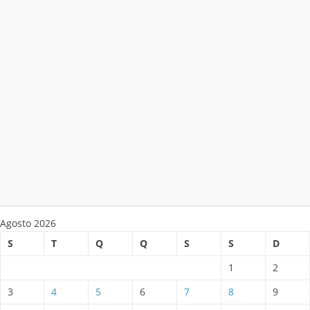
Agosto 2026
S
T
Q
Q
S
S
D
1
2
3
4
5
6
7
8
9