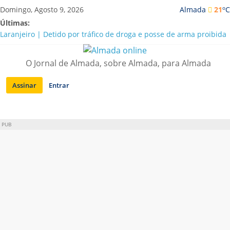
Saltar
o
Domingo, Agosto 9, 2026
Almada
21
C
para
Últimas:
conteúdo
Laranjeiro | Detido por tráfico de droga e posse de arma proibida
A “crise” da água em Almada: ilações e ensinamentos necessários
para o futuro
O Jornal de Almada, sobre Almada, para Almada
Costa da Caparica | Polícia Marítima e ASAE detectam
irregularidades em habitações e restaurantes
Assinar
Entrar
APA diz que falta de água em Almada “foi um problema de má
gestão”
Laranjeiro | Cultura pop asiática invade a Casa Amarela
PUB