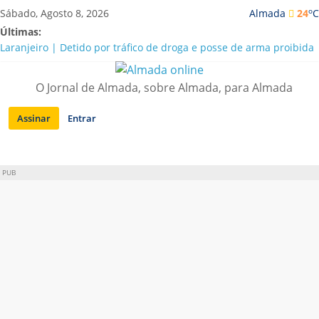
Saltar
o
Sábado, Agosto 8, 2026
Almada
24
C
para
Últimas:
conteúdo
Laranjeiro | Detido por tráfico de droga e posse de arma proibida
A “crise” da água em Almada: ilações e ensinamentos necessários
para o futuro
O Jornal de Almada, sobre Almada, para Almada
Costa da Caparica | Polícia Marítima e ASAE detectam
irregularidades em habitações e restaurantes
Assinar
Entrar
APA diz que falta de água em Almada “foi um problema de má
gestão”
Laranjeiro | Cultura pop asiática invade a Casa Amarela
PUB