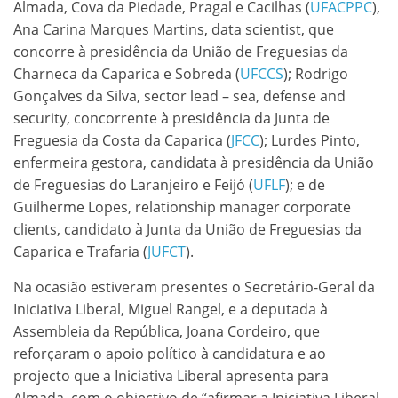
Almada, Cova da Piedade, Pragal e Cacilhas (
UFACPPC
),
Ana Carina Marques Martins, data scientist, que
concorre à presidência da União de Freguesias da
Charneca da Caparica e Sobreda (
UFCCS
); Rodrigo
Gonçalves da Silva, sector lead – sea, defense and
security, concorrente à presidência da Junta de
Freguesia da Costa da Caparica (
JFCC
); Lurdes Pinto,
enfermeira gestora, candidata à presidência da União
de Freguesias do Laranjeiro e Feijó (
UFLF
); e de
Guilherme Lopes, relationship manager corporate
clients, candidato à Junta da União de Freguesias da
Caparica e Trafaria (
JUFCT
).
Na ocasião estiveram presentes o Secretário-Geral da
Iniciativa Liberal, Miguel Rangel, e a deputada à
Assembleia da República, Joana Cordeiro, que
reforçaram o apoio político à candidatura e ao
projecto que a Iniciativa Liberal apresenta para
Almada, com o objectivo de “afirmar a Iniciativa Liberal