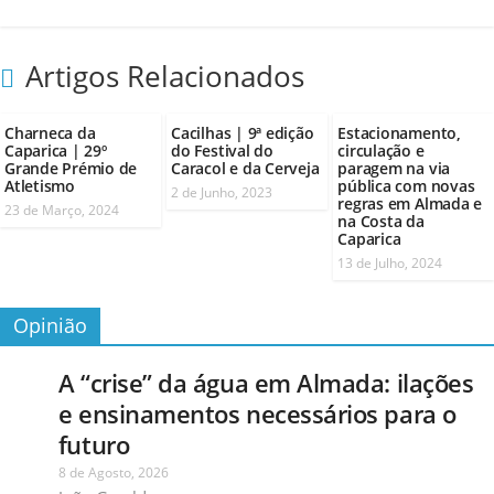
Artigos Relacionados
Charneca da
Cacilhas | 9ª edição
Estacionamento,
Caparica | 29º
do Festival do
circulação e
Grande Prémio de
Caracol e da Cerveja
paragem na via
Atletismo
pública com novas
2 de Junho, 2023
regras em Almada e
23 de Março, 2024
na Costa da
Caparica
13 de Julho, 2024
Opinião
A “crise” da água em Almada: ilações
e ensinamentos necessários para o
futuro
8 de Agosto, 2026