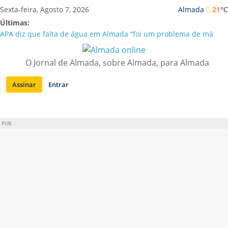
Saltar
o
Sexta-feira, Agosto 7, 2026
Almada
21
C
para
Últimas:
conteúdo
APA diz que falta de água em Almada “foi um problema de má
gestão”
Laranjeiro | Cultura pop asiática invade a Casa Amarela
O Jornal de Almada, sobre Almada, para Almada
Ponte 25 de Abril celebra 60 anos com programa cultural entre
Lisboa e Almada
Assinar
Entrar
Situação de alerta em Almada renovada até final de Agosto
Sobreda | Solar dos Zagallos acolhe festival “Interconnect”
PUB