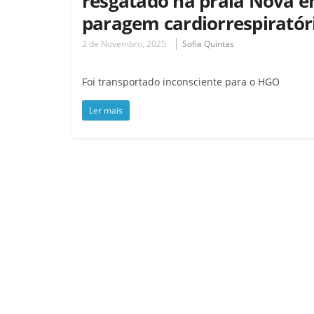
resgatado na praia Nova 
paragem cardiorrespiratór
2 de Novembro, 2025
Sofia Quintas
Foi transportado inconsciente para o HGO
Ler mais