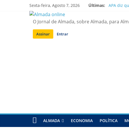
Saltar
Sexta-feira, Agosto 7, 2026
Últimas:
APA diz q
para
Laranjeiro
conteúdo
Ponte 25 d
O Jornal de Almada, sobre Almada, para Al
Situação d
Sobreda | 
Assinar
Entrar
ALMADA
ECONOMIA
POLÍTICA
M