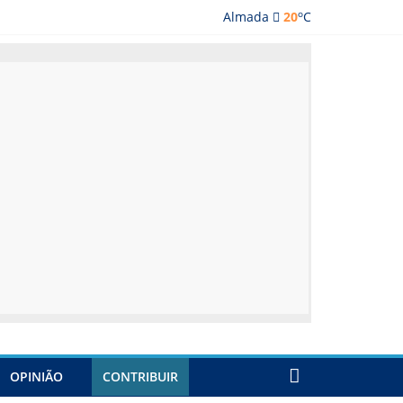
o
Almada
20
C
ada
OPINIÃO
CONTRIBUIR