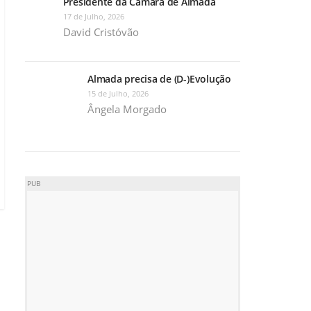
Presidente da Câmara de Almada
17 de Julho, 2026
David Cristóvão
Almada precisa de (D-)Evolução
15 de Julho, 2026
Ângela Morgado
PUB