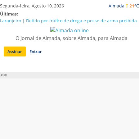
Saltar
o
Segunda-feira, Agosto 10, 2026
Almada
21
C
para
Últimas:
conteúdo
Laranjeiro | Detido por tráfico de droga e posse de arma proibida
A “crise” da água em Almada: ilações e ensinamentos necessários
para o futuro
O Jornal de Almada, sobre Almada, para Almada
Costa da Caparica | Polícia Marítima e ASAE detectam
irregularidades em habitações e restaurantes
Assinar
Entrar
APA diz que falta de água em Almada “foi um problema de má
gestão”
Laranjeiro | Cultura pop asiática invade a Casa Amarela
PUB