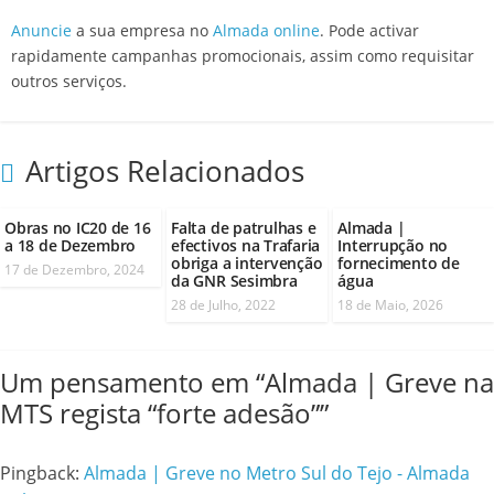
Anuncie
a sua empresa no
Almada online
. Pode activar
rapidamente campanhas promocionais, assim como requisitar
outros serviços.
Artigos Relacionados
Obras no IC20 de 16
Falta de patrulhas e
Almada |
a 18 de Dezembro
efectivos na Trafaria
Interrupção no
obriga a intervenção
fornecimento de
17 de Dezembro, 2024
da GNR Sesimbra
água
28 de Julho, 2022
18 de Maio, 2026
Um pensamento em “
Almada | Greve na
MTS regista “forte adesão”
”
Pingback:
Almada | Greve no Metro Sul do Tejo - Almada