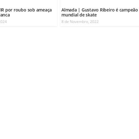
TIR por roubo sob ameaça
Almada | Gustavo Ribeiro é campeão
ranca
mundial de skate
2024
8 de Novembro, 2022