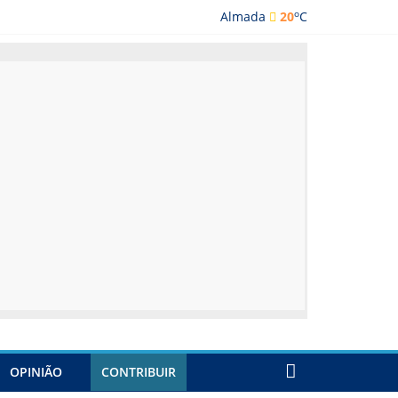
o
Almada
20
C
ada
OPINIÃO
CONTRIBUIR