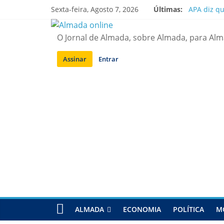
Saltar
Sexta-feira, Agosto 7, 2026
Últimas:
APA diz q
para
Laranjeiro
conteúdo
Ponte 25 d
O Jornal de Almada, sobre Almada, para Al
Situação d
Sobreda | 
Assinar
Entrar
ALMADA
ECONOMIA
POLÍTICA
M