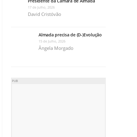
Presidente da Câmara de Almada
17 de Julho, 2026
David Cristóvão
Almada precisa de (D-)Evolução
15 de Julho, 2026
Ângela Morgado
PUB