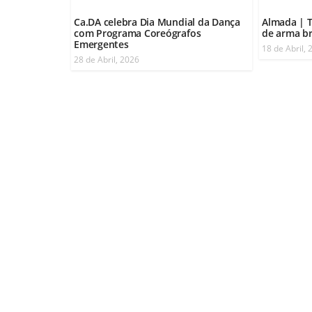
Ca.DA celebra Dia Mundial da Dança
Almada | 
com Programa Coreógrafos
de arma b
Emergentes
18 de Abril, 
28 de Abril, 2026