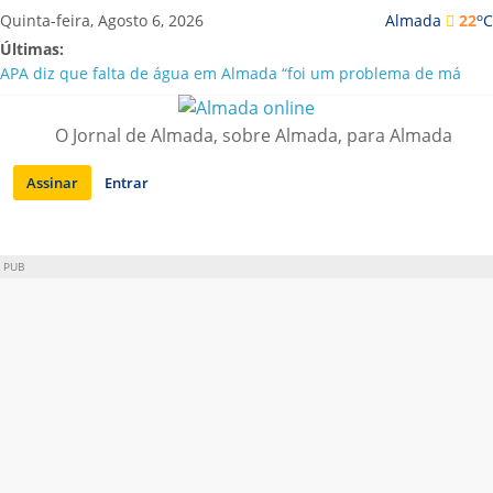
Saltar
o
Quinta-feira, Agosto 6, 2026
Almada
22
C
para
Últimas:
conteúdo
APA diz que falta de água em Almada “foi um problema de má
gestão”
Laranjeiro | Cultura pop asiática invade a Casa Amarela
O Jornal de Almada, sobre Almada, para Almada
Ponte 25 de Abril celebra 60 anos com programa cultural entre
Lisboa e Almada
Assinar
Entrar
Situação de alerta em Almada renovada até final de Agosto
Sobreda | Solar dos Zagallos acolhe festival “Interconnect”
PUB