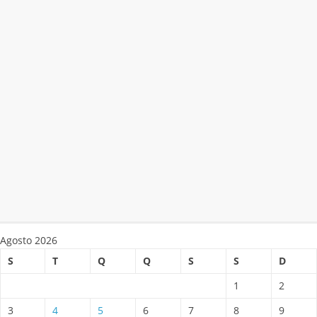
Agosto 2026
S
T
Q
Q
S
S
D
1
2
3
4
5
6
7
8
9