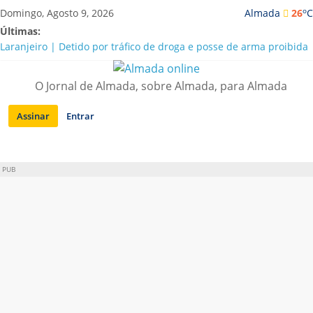
Saltar
o
Domingo, Agosto 9, 2026
Almada
26
C
para
Últimas:
conteúdo
Laranjeiro | Detido por tráfico de droga e posse de arma proibida
A “crise” da água em Almada: ilações e ensinamentos necessários
para o futuro
O Jornal de Almada, sobre Almada, para Almada
Costa da Caparica | Polícia Marítima e ASAE detectam
irregularidades em habitações e restaurantes
Assinar
Entrar
APA diz que falta de água em Almada “foi um problema de má
gestão”
Laranjeiro | Cultura pop asiática invade a Casa Amarela
PUB