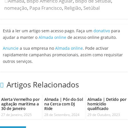
Almada
,
Bispo Américo Aguiar
,
Bispo de Setúbal
,
nomeação
,
Papa Francisco
,
Religião
,
Setúbal
Está a ler um artigo sem acesso pago. Faça um
donativo
para
ajudar a manter o
Almada online
de acesso online gratuito.
Anuncie
a sua empresa no
Almada online
. Pode activar
rapidamente campanhas promocionais, assim como requisitar
outros serviços.
Artigos Relacionados
Alerta Vermelho por
Almada | Pôr-do-Sol
Almada | Detido por
agitação marítima a
na Cerca com DJ
homicídio
30 de Janeiro
Ride
qualificado
27 de Janeiro, 2025
28 de Setembro, 2024
29 de Outubro, 2023