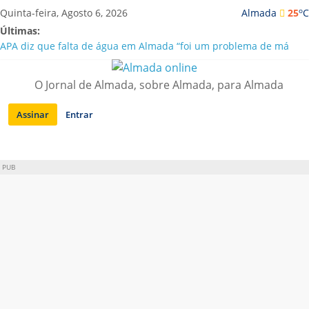
Saltar
o
Quinta-feira, Agosto 6, 2026
Almada
25
C
para
Últimas:
conteúdo
APA diz que falta de água em Almada “foi um problema de má
gestão”
Laranjeiro | Cultura pop asiática invade a Casa Amarela
O Jornal de Almada, sobre Almada, para Almada
Ponte 25 de Abril celebra 60 anos com programa cultural entre
Lisboa e Almada
Assinar
Entrar
Situação de alerta em Almada renovada até final de Agosto
Sobreda | Solar dos Zagallos acolhe festival “Interconnect”
PUB