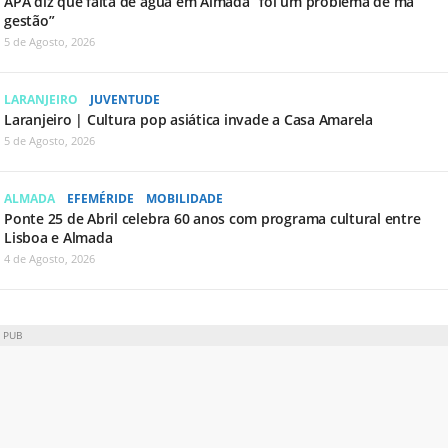
APA diz que falta de água em Almada “foi um problema de má
gestão”
5 de Agosto, 2026
LARANJEIRO
JUVENTUDE
Laranjeiro | Cultura pop asiática invade a Casa Amarela
5 de Agosto, 2026
ALMADA
EFEMÉRIDE
MOBILIDADE
Ponte 25 de Abril celebra 60 anos com programa cultural entre
Lisboa e Almada
4 de Agosto, 2026
PUB