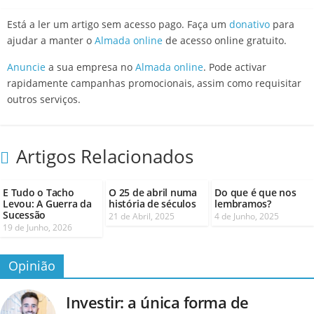
Está a ler um artigo sem acesso pago. Faça um
donativo
para
ajudar a manter o
Almada online
de acesso online gratuito.
Anuncie
a sua empresa no
Almada online
. Pode activar
rapidamente campanhas promocionais, assim como requisitar
outros serviços.
Artigos Relacionados
E Tudo o Tacho
O 25 de abril numa
Do que é que nos
Levou: A Guerra da
história de séculos
lembramos?
Sucessão
21 de Abril, 2025
4 de Junho, 2025
19 de Junho, 2026
Opinião
Investir: a única forma de