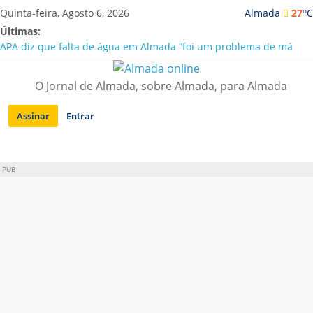
Saltar
o
Quinta-feira, Agosto 6, 2026
Almada
27
C
para
Últimas:
conteúdo
APA diz que falta de água em Almada “foi um problema de má
gestão”
Laranjeiro | Cultura pop asiática invade a Casa Amarela
O Jornal de Almada, sobre Almada, para Almada
Ponte 25 de Abril celebra 60 anos com programa cultural entre
Lisboa e Almada
Assinar
Entrar
Situação de alerta em Almada renovada até final de Agosto
Sobreda | Solar dos Zagallos acolhe festival “Interconnect”
PUB