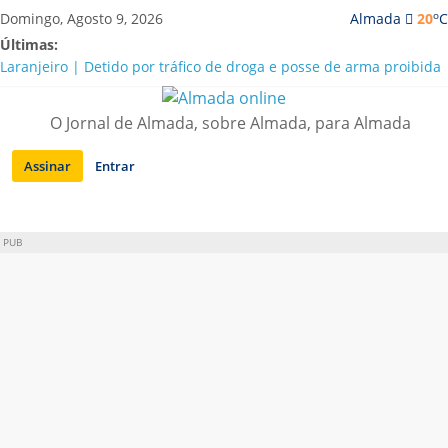
Saltar
o
Domingo, Agosto 9, 2026
Almada
20
C
para
Últimas:
conteúdo
Laranjeiro | Detido por tráfico de droga e posse de arma proibida
A “crise” da água em Almada: ilações e ensinamentos necessários
para o futuro
O Jornal de Almada, sobre Almada, para Almada
Costa da Caparica | Polícia Marítima e ASAE detectam
irregularidades em habitações e restaurantes
Assinar
Entrar
APA diz que falta de água em Almada “foi um problema de má
gestão”
Laranjeiro | Cultura pop asiática invade a Casa Amarela
PUB