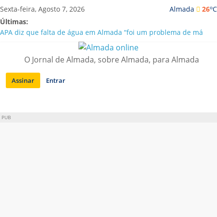
Saltar
o
Sexta-feira, Agosto 7, 2026
Almada
26
C
para
Últimas:
conteúdo
APA diz que falta de água em Almada “foi um problema de má
gestão”
Laranjeiro | Cultura pop asiática invade a Casa Amarela
O Jornal de Almada, sobre Almada, para Almada
Ponte 25 de Abril celebra 60 anos com programa cultural entre
Lisboa e Almada
Assinar
Entrar
Situação de alerta em Almada renovada até final de Agosto
Sobreda | Solar dos Zagallos acolhe festival “Interconnect”
PUB