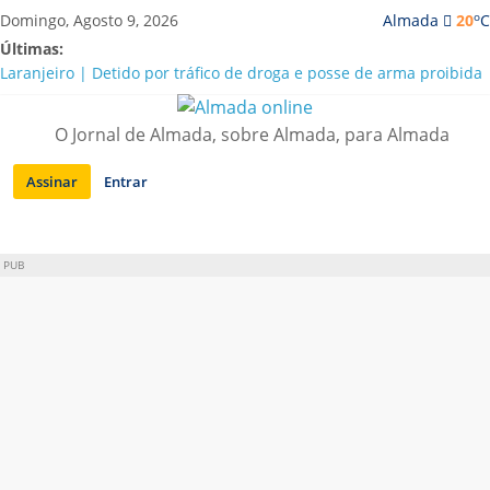
Saltar
o
Domingo, Agosto 9, 2026
Almada
20
C
para
Últimas:
conteúdo
Laranjeiro | Detido por tráfico de droga e posse de arma proibida
A “crise” da água em Almada: ilações e ensinamentos necessários
para o futuro
O Jornal de Almada, sobre Almada, para Almada
Costa da Caparica | Polícia Marítima e ASAE detectam
irregularidades em habitações e restaurantes
Assinar
Entrar
APA diz que falta de água em Almada “foi um problema de má
gestão”
Laranjeiro | Cultura pop asiática invade a Casa Amarela
PUB