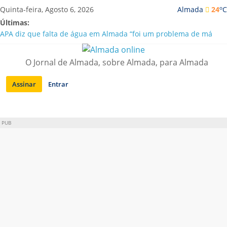
Saltar
o
Quinta-feira, Agosto 6, 2026
Almada
24
C
para
Últimas:
conteúdo
APA diz que falta de água em Almada “foi um problema de má
gestão”
Laranjeiro | Cultura pop asiática invade a Casa Amarela
O Jornal de Almada, sobre Almada, para Almada
Ponte 25 de Abril celebra 60 anos com programa cultural entre
Lisboa e Almada
Assinar
Entrar
Situação de alerta em Almada renovada até final de Agosto
Sobreda | Solar dos Zagallos acolhe festival “Interconnect”
PUB