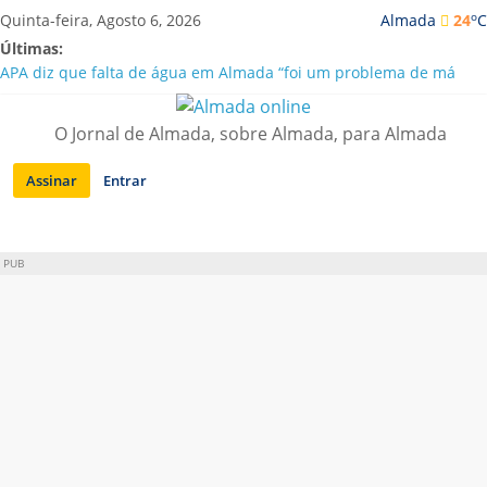
Saltar
o
Quinta-feira, Agosto 6, 2026
Almada
24
C
para
Últimas:
conteúdo
APA diz que falta de água em Almada “foi um problema de má
gestão”
Laranjeiro | Cultura pop asiática invade a Casa Amarela
O Jornal de Almada, sobre Almada, para Almada
Ponte 25 de Abril celebra 60 anos com programa cultural entre
Lisboa e Almada
Assinar
Entrar
Situação de alerta em Almada renovada até final de Agosto
Sobreda | Solar dos Zagallos acolhe festival “Interconnect”
PUB