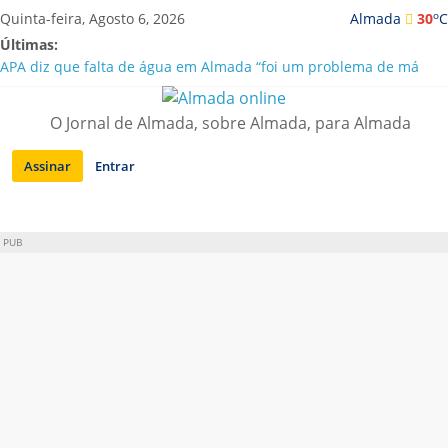
Saltar
o
Quinta-feira, Agosto 6, 2026
Almada
30
C
para
Últimas:
conteúdo
APA diz que falta de água em Almada “foi um problema de má
gestão”
Laranjeiro | Cultura pop asiática invade a Casa Amarela
O Jornal de Almada, sobre Almada, para Almada
Ponte 25 de Abril celebra 60 anos com programa cultural entre
Lisboa e Almada
Assinar
Entrar
Situação de alerta em Almada renovada até final de Agosto
Sobreda | Solar dos Zagallos acolhe festival “Interconnect”
PUB