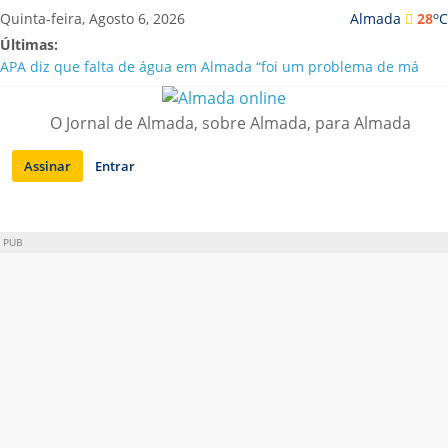
Saltar
o
Quinta-feira, Agosto 6, 2026
Almada
28
C
para
Últimas:
conteúdo
APA diz que falta de água em Almada “foi um problema de má
gestão”
Laranjeiro | Cultura pop asiática invade a Casa Amarela
O Jornal de Almada, sobre Almada, para Almada
Ponte 25 de Abril celebra 60 anos com programa cultural entre
Lisboa e Almada
Assinar
Entrar
Situação de alerta em Almada renovada até final de Agosto
Sobreda | Solar dos Zagallos acolhe festival “Interconnect”
PUB