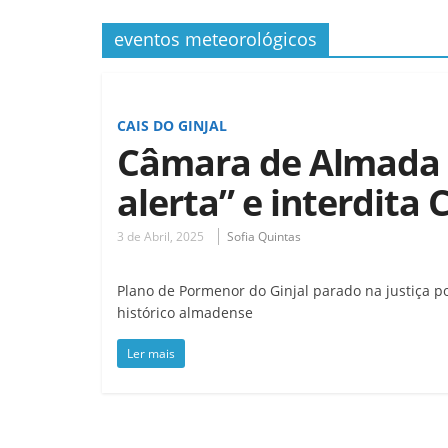
eventos meteorológicos
CAIS DO GINJAL
Câmara de Almada d
alerta” e interdita 
3 de Abril, 2025
Sofia Quintas
Plano de Pormenor do Ginjal parado na justiça p
histórico almadense
Ler mais