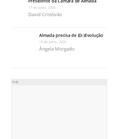
Presidente da Câmara de Almada
17 de Julho, 2026
David Cristóvão
Almada precisa de (D-)Evolução
15 de Julho, 2026
Ângela Morgado
PUB