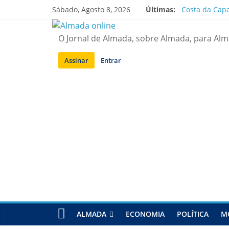
Saltar
Sábado, Agosto 8, 2026
Últimas:
Costa da Capa
para
APA diz que f
conteúdo
Laranjeiro | 
O Jornal de Almada, sobre Almada, para Al
Ponte 25 de A
Situação de a
Assinar
Entrar
ALMADA
ECONOMIA
POLÍTICA
M