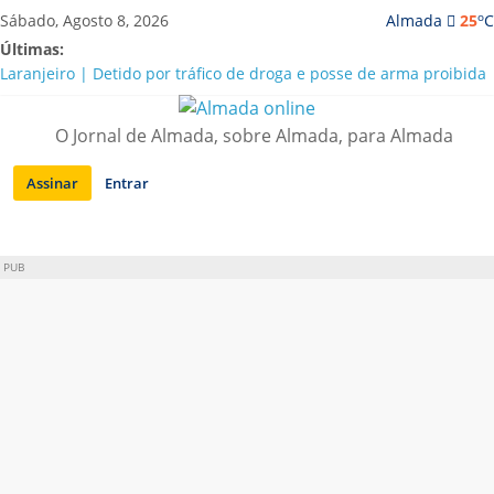
Saltar
o
Sábado, Agosto 8, 2026
Almada
25
C
para
Últimas:
conteúdo
Laranjeiro | Detido por tráfico de droga e posse de arma proibida
A “crise” da água em Almada: ilações e ensinamentos necessários
para o futuro
O Jornal de Almada, sobre Almada, para Almada
Costa da Caparica | Polícia Marítima e ASAE detectam
irregularidades em habitações e restaurantes
Assinar
Entrar
APA diz que falta de água em Almada “foi um problema de má
gestão”
Laranjeiro | Cultura pop asiática invade a Casa Amarela
PUB