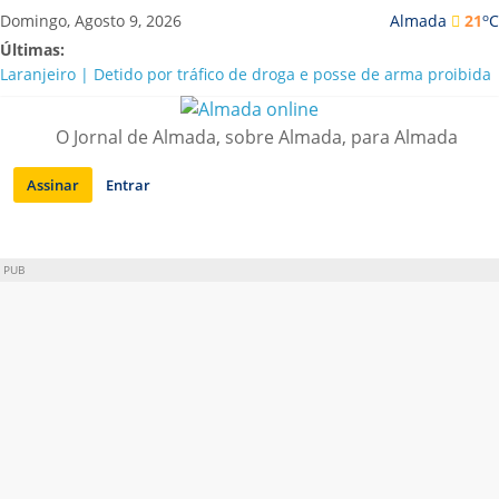
Saltar
o
Domingo, Agosto 9, 2026
Almada
21
C
para
Últimas:
conteúdo
Laranjeiro | Detido por tráfico de droga e posse de arma proibida
A “crise” da água em Almada: ilações e ensinamentos necessários
para o futuro
O Jornal de Almada, sobre Almada, para Almada
Costa da Caparica | Polícia Marítima e ASAE detectam
irregularidades em habitações e restaurantes
Assinar
Entrar
APA diz que falta de água em Almada “foi um problema de má
gestão”
Laranjeiro | Cultura pop asiática invade a Casa Amarela
PUB