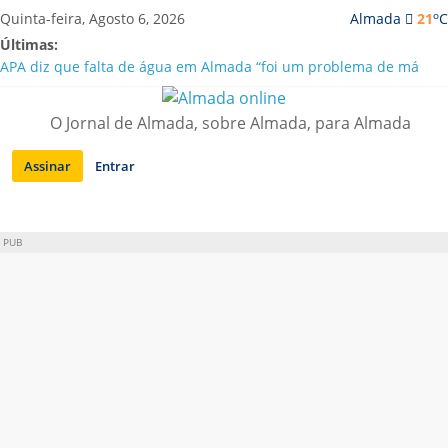
Saltar
o
Quinta-feira, Agosto 6, 2026
Almada
21
C
para
Últimas:
conteúdo
APA diz que falta de água em Almada “foi um problema de má
gestão”
Laranjeiro | Cultura pop asiática invade a Casa Amarela
O Jornal de Almada, sobre Almada, para Almada
Ponte 25 de Abril celebra 60 anos com programa cultural entre
Lisboa e Almada
Assinar
Entrar
Situação de alerta em Almada renovada até final de Agosto
Sobreda | Solar dos Zagallos acolhe festival “Interconnect”
PUB